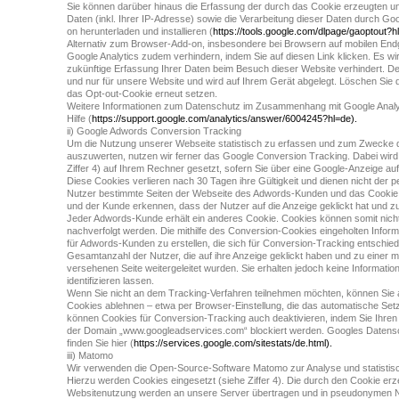
Sie können darüber hinaus die Erfassung der durch das Cookie erzeugten u
Daten (inkl. Ihrer IP-Adresse) sowie die Verarbeitung dieser Daten durch Go
on herunterladen und installieren (
https://tools.google.com/dlpage/gaoptout?h
Alternativ zum Browser-Add-on, insbesondere bei Browsern auf mobilen End
Google Analytics zudem verhindern, indem Sie auf diesen Link klicken. Es wi
zukünftige Erfassung Ihrer Daten beim Besuch dieser Website verhindert. De
und nur für unsere Website und wird auf Ihrem Gerät abgelegt. Löschen Sie
das Opt-out-Cookie erneut setzen.
Weitere Informationen zum Datenschutz im Zusammenhang mit Google Analytic
Hilfe (
https://support.google.com/analytics/answer/6004245?hl=de).
ii) Google Adwords Conversion Tracking
Um die Nutzung unserer Webseite statistisch zu erfassen und zum Zwecke d
auszuwerten, nutzen wir ferner das Google Conversion Tracking. Dabei wir
Ziffer 4) auf Ihrem Rechner gesetzt, sofern Sie über eine Google-Anzeige au
Diese Cookies verlieren nach 30 Tagen ihre Gültigkeit und dienen nicht der pe
Nutzer bestimmte Seiten der Webseite des Adwords-Kunden und das Cookie i
und der Kunde erkennen, dass der Nutzer auf die Anzeige geklickt hat und zu 
Jeder Adwords-Kunde erhält ein anderes Cookie. Cookies können somit nic
nachverfolgt werden. Die mithilfe des Conversion-Cookies eingeholten Inform
für Adwords-Kunden zu erstellen, die sich für Conversion-Tracking entschi
Gesamtanzahl der Nutzer, die auf ihre Anzeige geklickt haben und zu einer 
versehenen Seite weitergeleitet wurden. Sie erhalten jedoch keine Informatio
identifizieren lassen.
Wenn Sie nicht an dem Tracking-Verfahren teilnehmen möchten, können Sie a
Cookies ablehnen – etwa per Browser-Einstellung, die das automatische Setze
können Cookies für Conversion-Tracking auch deaktivieren, indem Sie Ihren
der Domain „www.googleadservices.com“ blockiert werden. Googles Daten
finden Sie hier (
https://services.google.com/sitestats/de.html).
iii) Matomo
Wir verwenden die Open-Source-Software Matomo zur Analyse und statistis
Hierzu werden Cookies eingesetzt (siehe Ziffer 4). Die durch den Cookie erz
Websitenutzung werden an unsere Server übertragen und in pseudonymen N