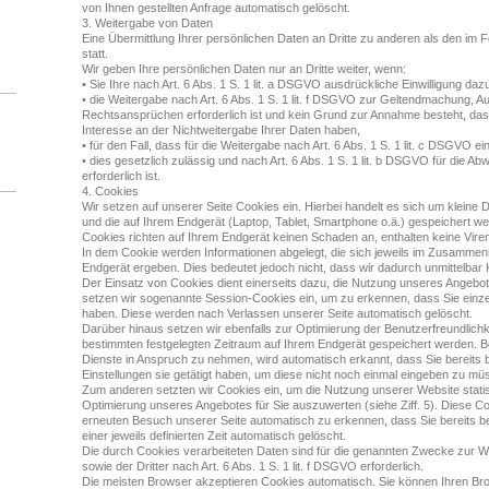
von Ihnen gestellten Anfrage automatisch gelöscht.
3. Weitergabe von Daten
Eine Übermittlung Ihrer persönlichen Daten an Dritte zu anderen als den im 
statt.
Wir geben Ihre persönlichen Daten nur an Dritte weiter, wenn:
• Sie Ihre nach Art. 6 Abs. 1 S. 1 lit. a DSGVO ausdrückliche Einwilligung dazu
• die Weitergabe nach Art. 6 Abs. 1 S. 1 lit. f DSGVO zur Geltendmachung, 
Rechtsansprüchen erforderlich ist und kein Grund zur Annahme besteht, da
Interesse an der Nichtweitergabe Ihrer Daten haben,
• für den Fall, dass für die Weitergabe nach Art. 6 Abs. 1 S. 1 lit. c DSGVO ei
• dies gesetzlich zulässig und nach Art. 6 Abs. 1 S. 1 lit. b DSGVO für die A
erforderlich ist.
4. Cookies
Wir setzen auf unserer Seite Cookies ein. Hierbei handelt es sich um kleine D
und die auf Ihrem Endgerät (Laptop, Tablet, Smartphone o.ä.) gespeichert w
Cookies richten auf Ihrem Endgerät keinen Schaden an, enthalten keine Vire
In dem Cookie werden Informationen abgelegt, die sich jeweils im Zusammen
Endgerät ergeben. Dies bedeutet jedoch nicht, dass wir dadurch unmittelbar Ke
Der Einsatz von Cookies dient einerseits dazu, die Nutzung unseres Angebot
setzen wir sogenannte Session-Cookies ein, um zu erkennen, dass Sie einze
haben. Diese werden nach Verlassen unserer Seite automatisch gelöscht.
Darüber hinaus setzen wir ebenfalls zur Optimierung der Benutzerfreundlichke
bestimmten festgelegten Zeitraum auf Ihrem Endgerät gespeichert werden. 
Dienste in Anspruch zu nehmen, wird automatisch erkannt, dass Sie bereits
Einstellungen sie getätigt haben, um diese nicht noch einmal eingeben zu mü
Zum anderen setzten wir Cookies ein, um die Nutzung unserer Website stat
Optimierung unseres Angebotes für Sie auszuwerten (siehe Ziff. 5). Diese C
erneuten Besuch unserer Seite automatisch zu erkennen, dass Sie bereits 
einer jeweils definierten Zeit automatisch gelöscht.
Die durch Cookies verarbeiteten Daten sind für die genannten Zwecke zur W
sowie der Dritter nach Art. 6 Abs. 1 S. 1 lit. f DSGVO erforderlich.
Die meisten Browser akzeptieren Cookies automatisch. Sie können Ihren Bro