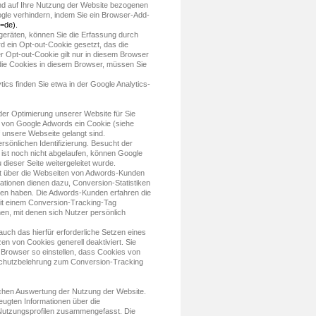
nd auf Ihre Nutzung der Website bezogenen
ogle verhindern, indem Sie ein Browser-Add-
l=de).
geräten, können Sie die Erfassung durch
rd ein Opt-out-Cookie gesetzt, das die
r Opt-out-Cookie gilt nur in diesem Browser
 die Cookies in diesem Browser, müssen Sie
s finden Sie etwa in der Google Analytics-
er Optimierung unserer Website für Sie
d von Google Adwords ein Cookie (siehe
f unsere Webseite gelangt sind.
rsönlichen Identifizierung. Besucht der
st noch nicht abgelaufen, können Google
dieser Seite weitergeleitet wurde.
ht über die Webseiten von Adwords-Kunden
ationen dienen dazu, Conversion-Statistiken
eden haben. Die Adwords-Kunden erfahren die
mit einem Conversion-Tracking-Tag
nen, mit denen sich Nutzer persönlich
uch das hierfür erforderliche Setzen eines
n von Cookies generell deaktiviert. Sie
 Browser so einstellen, dass Cookies von
schutzbelehrung zum Conversion-Tracking
chen Auswertung der Nutzung der Website.
eugten Informationen über die
utzungsprofilen zusammengefasst. Die