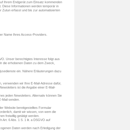
auf Ihrem Endgerät zum Einsatz kommenden
. Diese Informationen werden temporär in
r Zutun erfasst und bis zur automatisierten
der Name Ihres Access-Providers.
SGVO. Unser berechtigtes Interesse folgt aus
wir die erhobenen Daten zu dem Zweck,
ysedienste ein. Nähere Erläuterungen dazu
en, verwenden wir Ihre E-Mail-Adresse dafür,
wsletters ist die Angabe einer E-Mail-
nes jeden Newsletters. Alternativ können Sie
-Mail senden.
 der Website bereitgestelltes Formular
orderlich, damit wir wissen, von wem die
freiwillig getätigt werden.
Art. 6 Abs. 1 S. 1 lit. a DSGVO auf
zogenen Daten werden nach Erledigung der