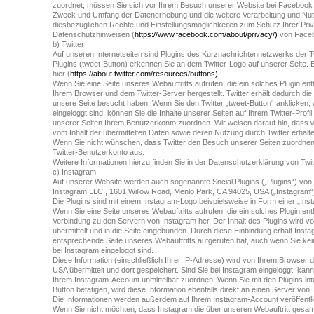
zuordnet, müssen Sie sich vor Ihrem Besuch unserer Website bei Facebook
Zweck und Umfang der Datenerhebung und die weitere Verarbeitung und Nu
diesbezüglichen Rechte und Einstellungsmöglichkeiten zum Schutz Ihrer Pri
Datenschutzhinweisen (
https://www.facebook.com/about/privacy/)
von Face
b) Twitter
Auf unseren Internetseiten sind Plugins des Kurznachrichtennetzwerks der Twitt
Plugins (tweet-Button) erkennen Sie an dem Twitter-Logo auf unserer Seite. E
hier (
https://about.twitter.com/resources/buttons).
Wenn Sie eine Seite unseres Webauftritts aufrufen, die ein solches Plugin ent
Ihrem Browser und dem Twitter-Server hergestellt. Twitter erhält dadurch die 
unsere Seite besucht haben. Wenn Sie den Twitter „tweet-Button“ anklicken, 
eingeloggt sind, können Sie die Inhalte unserer Seiten auf Ihrem Twitter-Prof
unserer Seiten Ihrem Benutzerkonto zuordnen. Wir weisen darauf hin, dass wi
vom Inhalt der übermittelten Daten sowie deren Nutzung durch Twitter erhalte
Wenn Sie nicht wünschen, dass Twitter den Besuch unserer Seiten zuordnen 
Twitter-Benutzerkonto aus.
Weitere Informationen hierzu finden Sie in der Datenschutzerklärung von Twitt
c) Instagram
Auf unserer Website werden auch sogenannte Social Plugins („Plugins“) von
Instagram LLC., 1601 Willow Road, Menlo Park, CA 94025, USA („Instagram“)
Die Plugins sind mit einem Instagram-Logo beispielsweise in Form einer „I
Wenn Sie eine Seite unseres Webauftritts aufrufen, die ein solches Plugin enthä
Verbindung zu den Servern von Instagram her. Der Inhalt des Plugins wird v
übermittelt und in die Seite eingebunden. Durch diese Einbindung erhält Insta
entsprechende Seite unseres Webauftritts aufgerufen hat, auch wenn Sie kein
bei Instagram eingeloggt sind.
Diese Information (einschließlich Ihrer IP-Adresse) wird von Ihrem Browser d
USA übermittelt und dort gespeichert. Sind Sie bei Instagram eingeloggt, k
Ihrem Instagram-Account unmittelbar zuordnen. Wenn Sie mit den Plugins int
Button betätigen, wird diese Information ebenfalls direkt an einen Server von 
Die Informationen werden außerdem auf Ihrem Instagram-Account veröffentlic
Wenn Sie nicht möchten, dass Instagram die über unseren Webauftritt gesam