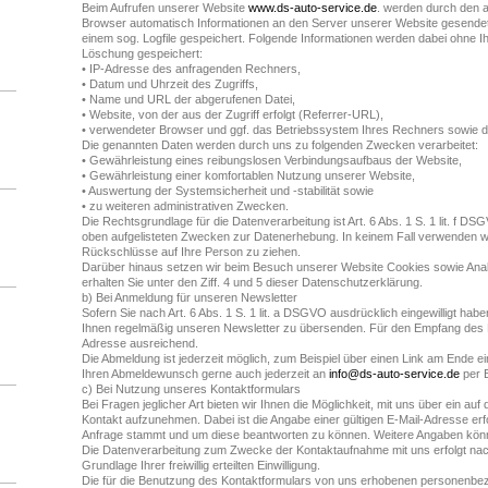
Beim Aufrufen unserer Website
www.ds-auto-service.de
. werden durch den 
Browser automatisch Informationen an den Server unserer Website gesendet
einem sog. Logfile gespeichert. Folgende Informationen werden dabei ohne Ih
Löschung gespeichert:
• IP-Adresse des anfragenden Rechners,
• Datum und Uhrzeit des Zugriffs,
• Name und URL der abgerufenen Datei,
• Website, von der aus der Zugriff erfolgt (Referrer-URL),
• verwendeter Browser und ggf. das Betriebssystem Ihres Rechners sowie 
Die genannten Daten werden durch uns zu folgenden Zwecken verarbeitet:
• Gewährleistung eines reibungslosen Verbindungsaufbaus der Website,
• Gewährleistung einer komfortablen Nutzung unserer Website,
• Auswertung der Systemsicherheit und -stabilität sowie
• zu weiteren administrativen Zwecken.
Die Rechtsgrundlage für die Datenverarbeitung ist Art. 6 Abs. 1 S. 1 lit. f D
oben aufgelisteten Zwecken zur Datenerhebung. In keinem Fall verwenden 
Rückschlüsse auf Ihre Person zu ziehen.
Darüber hinaus setzen wir beim Besuch unserer Website Cookies sowie Anal
erhalten Sie unter den Ziff. 4 und 5 dieser Datenschutzerklärung.
b) Bei Anmeldung für unseren Newsletter
Sofern Sie nach Art. 6 Abs. 1 S. 1 lit. a DSGVO ausdrücklich eingewilligt hab
Ihnen regelmäßig unseren Newsletter zu übersenden. Für den Empfang des Ne
Adresse ausreichend.
Die Abmeldung ist jederzeit möglich, zum Beispiel über einen Link am Ende ei
Ihren Abmeldewunsch gerne auch jederzeit an
info@ds-auto-service.de
per E
c) Bei Nutzung unseres Kontaktformulars
Bei Fragen jeglicher Art bieten wir Ihnen die Möglichkeit, mit uns über ein auf
Kontakt aufzunehmen. Dabei ist die Angabe einer gültigen E-Mail-Adresse erf
Anfrage stammt und um diese beantworten zu können. Weitere Angaben können 
Die Datenverarbeitung zum Zwecke der Kontaktaufnahme mit uns erfolgt nach 
Grundlage Ihrer freiwillig erteilten Einwilligung.
Die für die Benutzung des Kontaktformulars von uns erhobenen personenbe