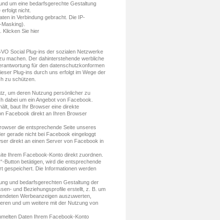
und um eine bedarfsgerechte Gestaltung
rfolgt nicht.
aten in Verbindung gebracht. Die IP-
P-Masking).
 Klicken Sie hier
SGVO Social Plug-ins der sozialen Netzwerke
 zu machen. Der dahinterstehende werbliche
Verantwortung für den datenschutzkonformen
dieser Plug-ins durch uns erfolgt im Wege der
h zu schützen.
z, um deren Nutzung persönlicher zu
ich dabei um ein Angebot von Facebook.
ält, baut Ihr Browser eine direkte
von Facebook direkt an Ihren Browser
 Browser die entsprechende Seite unseres
er gerade nicht bei Facebook eingeloggt
wser direkt an einen Server von Facebook in
ite Ihrem Facebook-Konto direkt zuordnen.
“-Button betätigen, wird die entsprechende
rt gespeichert. Die Informationen werden
ng und bedarfsgerechten Gestaltung der
n- und Beziehungsprofile erstellt, z. B. um
eblendeten Werbeanzeigen auszuwerten,
ieren und um weitere mit der Nutzung von
ammelten Daten Ihrem Facebook-Konto