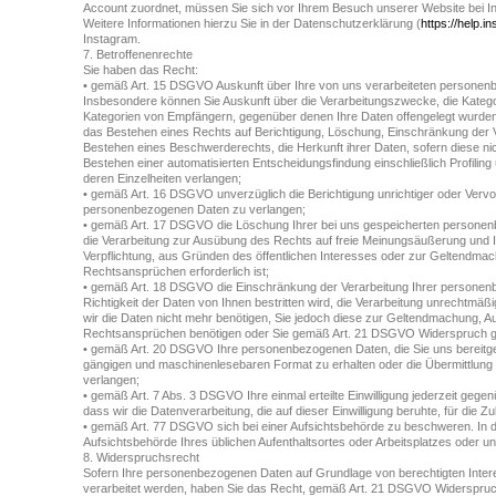
Account zuordnet, müssen Sie sich vor Ihrem Besuch unserer Website bei I
Weitere Informationen hierzu Sie in der Datenschutzerklärung (
https://help.
Instagram.
7. Betroffenenrechte
Sie haben das Recht:
• gemäß Art. 15 DSGVO Auskunft über Ihre von uns verarbeiteten personen
Insbesondere können Sie Auskunft über die Verarbeitungszwecke, die Kateg
Kategorien von Empfängern, gegenüber denen Ihre Daten offengelegt wurden
das Bestehen eines Rechts auf Berichtigung, Löschung, Einschränkung der 
Bestehen eines Beschwerderechts, die Herkunft ihrer Daten, sofern diese ni
Bestehen einer automatisierten Entscheidungsfindung einschließlich Profiling
deren Einzelheiten verlangen;
• gemäß Art. 16 DSGVO unverzüglich die Berichtigung unrichtiger oder Vervol
personenbezogenen Daten zu verlangen;
• gemäß Art. 17 DSGVO die Löschung Ihrer bei uns gespeicherten personen
die Verarbeitung zur Ausübung des Rechts auf freie Meinungsäußerung und Inf
Verpflichtung, aus Gründen des öffentlichen Interesses oder zur Geltendma
Rechtsansprüchen erforderlich ist;
• gemäß Art. 18 DSGVO die Einschränkung der Verarbeitung Ihrer personenb
Richtigkeit der Daten von Ihnen bestritten wird, die Verarbeitung unrechtmäß
wir die Daten nicht mehr benötigen, Sie jedoch diese zur Geltendmachung, A
Rechtsansprüchen benötigen oder Sie gemäß Art. 21 DSGVO Widerspruch geg
• gemäß Art. 20 DSGVO Ihre personenbezogenen Daten, die Sie uns bereitgest
gängigen und maschinenlesebaren Format zu erhalten oder die Übermittlung 
verlangen;
• gemäß Art. 7 Abs. 3 DSGVO Ihre einmal erteilte Einwilligung jederzeit gegen
dass wir die Datenverarbeitung, die auf dieser Einwilligung beruhte, für die Z
• gemäß Art. 77 DSGVO sich bei einer Aufsichtsbehörde zu beschweren. In de
Aufsichtsbehörde Ihres üblichen Aufenthaltsortes oder Arbeitsplatzes oder u
8. Widerspruchsrecht
Sofern Ihre personenbezogenen Daten auf Grundlage von berechtigten Intere
verarbeitet werden, haben Sie das Recht, gemäß Art. 21 DSGVO Widerspruch