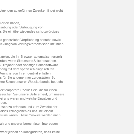
Folgenden aufgeführten Zwecken findet nicht
 erteilt haben,
Ausübung oder Verteidigung von
ss Sie ein überwiegendes schutzwürdiges
ne gesetzliche Verpflichtung besteht, sowie
bwicklung von Vertragsverhältnissen mit Ihnen
ateien, die Ihr Browser automatisch erstellt
erden, wenn Sie unsere Seite besuchen.
n, Trojaner oder sonstige Schadsoftware.
hang mit dem spezifisch eingesetzten
nntnis von Ihrer Identität erhalten.
s für Sie angenehmer zu gestalten. So
lne Seiten unserer Website bereits besucht
it temporäre Cookies ein, die für einen
Besuchen Sie unsere Seite erneut, um unsere
 bei uns waren und welche Eingaben und
ssen.
istisch zu erfassen und zum Zwecke der
ookies ermöglichen es uns, bei einem
bei uns waren. Diese Cookies werden nach
ahrung unserer berechtigten Interessen
wser jedoch so konfigurieren, dass keine