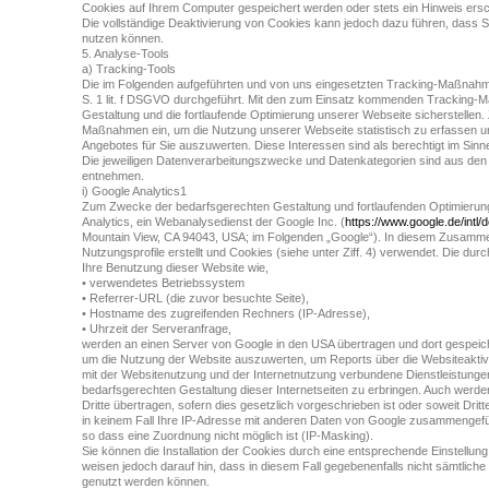
Cookies auf Ihrem Computer gespeichert werden oder stets ein Hinweis ersch
Die vollständige Deaktivierung von Cookies kann jedoch dazu führen, dass Si
nutzen können.
5. Analyse-Tools
a) Tracking-Tools
Die im Folgenden aufgeführten und von uns eingesetzten Tracking-Maßnahme
S. 1 lit. f DSGVO durchgeführt. Mit den zum Einsatz kommenden Tracking-M
Gestaltung und die fortlaufende Optimierung unserer Webseite sicherstellen.
Maßnahmen ein, um die Nutzung unserer Webseite statistisch zu erfassen
Angebotes für Sie auszuwerten. Diese Interessen sind als berechtigt im Sin
Die jeweiligen Datenverarbeitungszwecke und Datenkategorien sind aus den
entnehmen.
i) Google Analytics1
Zum Zwecke der bedarfsgerechten Gestaltung und fortlaufenden Optimierung
Analytics, ein Webanalysedienst der Google Inc. (
https://www.google.de/intl/d
Mountain View, CA 94043, USA; im Folgenden „Google“). In diesem Zusam
Nutzungsprofile erstellt und Cookies (siehe unter Ziff. 4) verwendet. Die du
Ihre Benutzung dieser Website wie,
• verwendetes Betriebssystem
• Referrer-URL (die zuvor besuchte Seite),
• Hostname des zugreifenden Rechners (IP-Adresse),
• Uhrzeit der Serveranfrage,
werden an einen Server von Google in den USA übertragen und dort gespeich
um die Nutzung der Website auszuwerten, um Reports über die Websiteakti
mit der Websitenutzung und der Internetnutzung verbundene Dienstleistun
bedarfsgerechten Gestaltung dieser Internetseiten zu erbringen. Auch werde
Dritte übertragen, sofern dies gesetzlich vorgeschrieben ist oder soweit Dritt
in keinem Fall Ihre IP-Adresse mit anderen Daten von Google zusammengefü
so dass eine Zuordnung nicht möglich ist (IP-Masking).
Sie können die Installation der Cookies durch eine entsprechende Einstellun
weisen jedoch darauf hin, dass in diesem Fall gegebenenfalls nicht sämtliche
genutzt werden können.