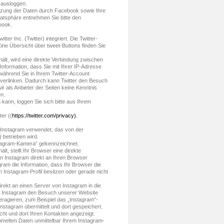
 ausloggen.
tzung der Daten durch Facebook sowie Ihre
vatsphäre entnehmen Sie bitte den
book.
er Inc. (Twitter) integriert. Die Twitter-
ine Übersicht über tweet-Buttons finden Sie
hält, wird eine direkte Verbindung zwischen
Information, dass Sie mit Ihrer IP-Adresse
während Sie in Ihrem Twitter-Account
il verlinken. Dadurch kann Twitter den Besuch
r als Anbieter der Seiten keine Kenntnis
n.
kann, loggen Sie sich bitte aus Ihrem
er ((
https://twitter.com/privacy).
 Instagram verwendet, das von der
 betrieben wird.
nstagram-Kamera“ gekennzeichnet.
lt, stellt Ihr Browser eine direkte
on Instagram direkt an Ihren Browser
gram die Information, dass Ihr Browser die
 Instagram-Profil besitzen oder gerade nicht
irekt an einen Server von Instagram in die
ann Instagram den Besuch unserer Website
eragieren, zum Beispiel das „Instagram“-
Instagram übermittelt und dort gespeichert.
ht und dort Ihren Kontakten angezeigt.
melten Daten unmittelbar Ihrem Instagram-