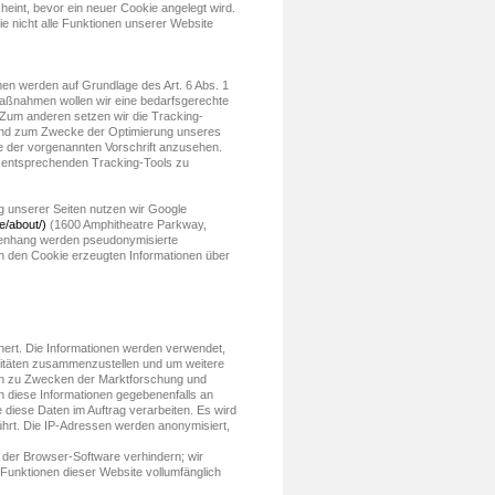
eint, bevor ein neuer Cookie angelegt wird.
e nicht alle Funktionen unserer Website
n werden auf Grundlage des Art. 6 Abs. 1
aßnahmen wollen wir eine bedarfsgerechte
 Zum anderen setzen wir die Tracking-
 und zum Zwecke der Optimierung unseres
ne der vorgenannten Vorschrift anzusehen.
 entsprechenden Tracking-Tools zu
 unserer Seiten nutzen wir Google
e/about/)
(1600 Amphitheatre Parkway,
menhang werden pseudonymisierte
rch den Cookie erzeugten Informationen über
ert. Die Informationen werden verwendet,
vitäten zusammenzustellen und um weitere
gen zu Zwecken der Marktforschung und
n diese Informationen gegebenenfalls an
e diese Daten im Auftrag verarbeiten. Es wird
hrt. Die IP-Adressen werden anonymisiert,
g der Browser-Software verhindern; wir
 Funktionen dieser Website vollumfänglich