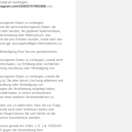
nstagram ausloggen.
instagram.com/155833707900388)
von
bezogenen Daten zu verlangen.
orie der personenbezogenen Daten, die
 oder werden, die geplante Speicherdauer,
Verarbeitung oder Widerspruch, das
cht bei uns erhoben wurden, sowie über das
 und ggf. aussagekräftigen Informationen zu
lständigung Ihrer bei uns gespeicherten
bezogenen Daten zu verlangen, soweit nicht
ormation, zur Erfüllung einer rechtlichen
chung, Ausübung oder Verteidigung von
ezogenen Daten zu verlangen, soweit die
ig ist, Sie aber deren Löschung ablehnen und
usübung oder Verteidigung von
en die Verarbeitung eingelegt haben;
ellt haben, in einem strukturierten,
an einen anderen Verantwortlichen zu
über uns zu widerrufen. Dies hat zur Folge,
ukunft nicht mehr fortführen dürfen und
r Regel können Sie sich hierfür an die
nseres Kanzleisitzes wenden.
ssen gemäß Art. 6 Abs. 1 S. 1 lit. f DSGVO
 gegen die Verarbeitung Ihrer