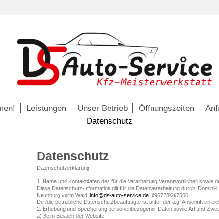
men!
Leistungen
Unser Betrieb
Öffnungszeiten
Anf
Datenschutz
Datenschutz
Datenschutzerklärung
1. Name und Kontaktdaten des für die Verarbeitung Verantwortlichen sowie d
Diese Datenschutz-Information gilt für die Datenverarbeitung durch: Dominik
Neunburg vorm Wald.
info@ds-auto-service.de
. 09672/9267500
Der/die betriebliche Datenschutzbeauftragte ist unter der o.g. Anschrift erreic
2. Erhebung und Speicherung personenbezogener Daten sowie Art und Zwe
a) Beim Besuch der Website