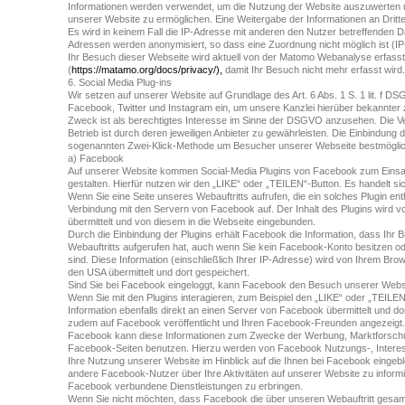
Informationen werden verwendet, um die Nutzung der Website auszuwerten 
unserer Website zu ermöglichen. Eine Weitergabe der Informationen an Dritte e
Es wird in keinem Fall die IP-Adresse mit anderen den Nutzer betreffenden D
Adressen werden anonymisiert, so dass eine Zuordnung nicht möglich ist (I
Ihr Besuch dieser Webseite wird aktuell von der Matomo Webanalyse erfasst.
(
https://matamo.org/docs/privacy/),
damit Ihr Besuch nicht mehr erfasst wird.
6. Social Media Plug-ins
Wir setzen auf unserer Website auf Grundlage des Art. 6 Abs. 1 S. 1 lit. f D
Facebook, Twitter und Instagram ein, um unsere Kanzlei hierüber bekannter
Zweck ist als berechtigtes Interesse im Sinne der DSGVO anzusehen. Die 
Betrieb ist durch deren jeweiligen Anbieter zu gewährleisten. Die Einbindung 
sogenannten Zwei-Klick-Methode um Besucher unserer Webseite bestmöglic
a) Facebook
Auf unserer Website kommen Social-Media Plugins von Facebook zum Einsat
gestalten. Hierfür nutzen wir den „LIKE“ oder „TEILEN“-Button. Es handelt s
Wenn Sie eine Seite unseres Webauftritts aufrufen, die ein solches Plugin enth
Verbindung mit den Servern von Facebook auf. Der Inhalt des Plugins wird 
übermittelt und von diesem in die Webseite eingebunden.
Durch die Einbindung der Plugins erhält Facebook die Information, dass Ihr
Webauftritts aufgerufen hat, auch wenn Sie kein Facebook-Konto besitzen od
sind. Diese Information (einschließlich Ihrer IP-Adresse) wird von Ihrem Bro
den USA übermittelt und dort gespeichert.
Sind Sie bei Facebook eingeloggt, kann Facebook den Besuch unserer Webs
Wenn Sie mit den Plugins interagieren, zum Beispiel den „LIKE“ oder „TEILEN
Information ebenfalls direkt an einen Server von Facebook übermittelt und do
zudem auf Facebook veröffentlicht und Ihren Facebook-Freunden angezeigt.
Facebook kann diese Informationen zum Zwecke der Werbung, Marktforschu
Facebook-Seiten benutzen. Hierzu werden von Facebook Nutzungs-, Interesse
Ihre Nutzung unserer Website im Hinblick auf die Ihnen bei Facebook eing
andere Facebook-Nutzer über Ihre Aktivitäten auf unserer Website zu inform
Facebook verbundene Dienstleistungen zu erbringen.
Wenn Sie nicht möchten, dass Facebook die über unseren Webauftritt ges